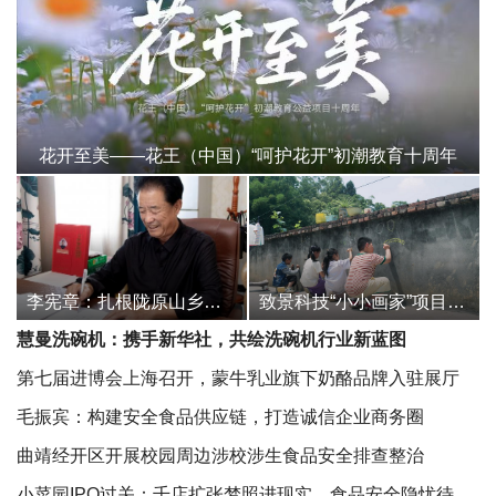
花开至美——花王（中国）“呵护花开”初潮教育十周年
李宪章：扎根陇原山乡的”守艺人”
致景科技“小小画家”项目第四季启动，助力大山里的小小画家成就不凡
慧曼洗碗机：携手新华社，共绘洗碗机行业新蓝图
第七届进博会上海召开，蒙牛乳业旗下奶酪品牌入驻展厅
毛振宾：构建安全食品供应链，打造诚信企业商务圈
曲靖经开区开展校园周边涉校涉生食品安全排查整治
小菜园IPO过关：千店扩张梦照进现实，食品安全隐忧待