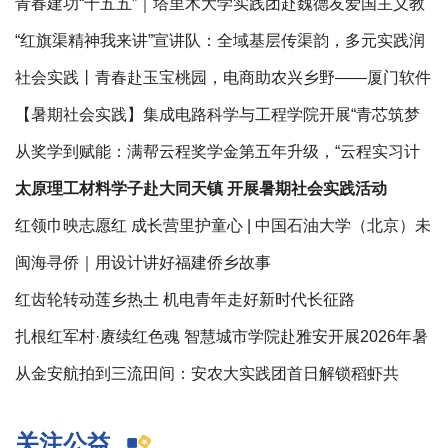
童趣自由生长
青春建功“十五五”｜塔里木大学实践团赴魏德友爱国主义教
育基地开展红色研学
“红旗渠精神我来讲”宣讲队：全域基层传渠韵，多元实践润
初心
社会实践丨青春赴玉宝桃园，电商助农兴乡野——厦门软件
职业技术学院暑期“三下乡”实践
【暑期社会实践】集成电路科学与工程学院开展“青芯筑梦
协同共进”暑期社会实践活动
从奖学到赋能：满帮云程奖学金第五年升级，“云程实习计
划”同步推出
太原理工材料学子赴大同天镇 开展暑期社会实践活动
红领巾映志愿红 成长营里护童心 | 中国石油大学（北京）未
来能源学院“拓梦志愿团”暑期社会实践助力破解社区“看护
闽海寻侨｜用设计讲好福建侨乡故事
难”
红齿轮转动莲乡热土 机电青年走好新时代长征路
扎根红军村·赓续红色魂 智慧城市学院赴雅安开展2026年暑
期“三下乡”社会实践活动
从金安航拍到三流田间：安农大实践团首日解锁稻虾共
养“活样本”
关注公益