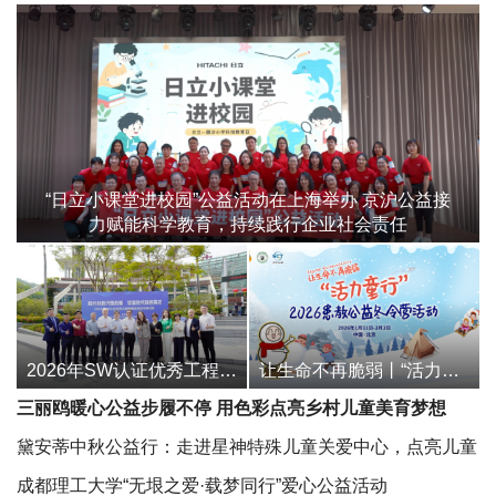
“日立小课堂进校园”公益活动在上海举办 京沪公益接
力赋能科学教育，持续践行企业社会责任
2026年SW认证优秀工程师颁证活动暨中小学科技教育研讨会圆满举办
让生命不再脆弱丨“活力童行”2026患教公益冬令营在京举办
三丽鸥暖心公益步履不停 用色彩点亮乡村儿童美育梦想
黛安蒂中秋公益行：走进星神特殊儿童关爱中心，点亮儿童
成长
成都理工大学“无垠之爱·载梦同行”爱心公益活动