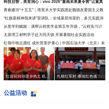
科技启智，美育润心：vivo 2026“童画未来夏令营”让童真
童趣自由生长
青春建功“十五五”｜塔里木大学实践团赴魏德友爱国主义教
育基地开展红色研学
“红旗渠精神我来讲”宣讲队：全域基层传渠韵，多元实践润
初心
从奖学到赋能：满帮云程奖学金第五年升级，“云程实习计
划”同步推出
太原理工材料学子赴大同天镇 开展暑期社会实践活动
红领巾映志愿红 成长营里护童心 | 中国石油大学（北京）未
来能源学院“拓梦志愿团”暑期社会实践助力破解社区“看护
难”
红齿轮转动莲乡热土 机电青年走好新时代长征路
扎根红军村·赓续红色魂 智慧城市学院赴雅安开展2026年暑期“三下乡”社会实践活动
公益活动