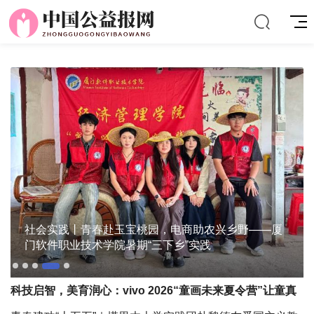
社会实践丨青春赴玉宝桃园，电商助农兴乡野——厦
门软件职业技术学院暑期“三下乡”实践
科技启智，美育润心：vivo 2026“童画未来夏令营”让童真