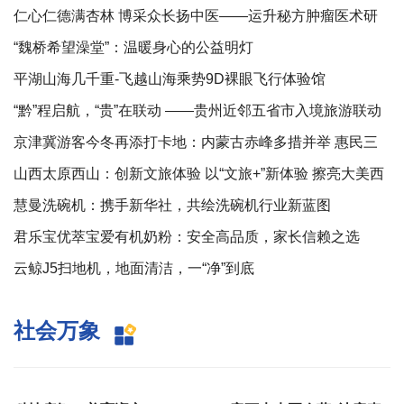
仁心仁德满杏林 博采众长扬中医——运升秘方肿瘤医术研
究院院长杨运升
“魏桥希望澡堂”：温暖身心的公益明灯
平湖山海几千重-飞越山海乘势9D裸眼飞行体验馆
“黔”程启航，“贵”在联动 ——贵州近邻五省市入境旅游联动
宣传分享会圆满举办
京津冀游客今冬再添打卡地：内蒙古赤峰多措并举 惠民三
地游客赏冰踏雪
山西太原西山：创新文旅体验 以“文旅+”新体验 擦亮大美西
山品牌
慧曼洗碗机：携手新华社，共绘洗碗机行业新蓝图
君乐宝优萃宝爱有机奶粉：安全高品质，家长信赖之选
云鲸J5扫地机，地面清洁，一“净”到底
社会万象