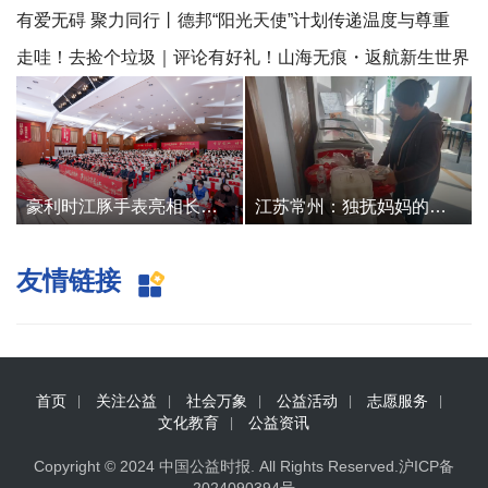
障碍生态
有爱无碍 聚力同行丨德邦“阳光天使”计划传递温度与尊重
走哇！去捡个垃圾｜评论有好礼！山海无痕・返航新生世界
地球日
豪利时江豚手表亮相长江大保护志愿行动大会
江苏常州：独抚妈妈的包子铺里藏着一家人的希望
友情链接
首页
关注公益
社会万象
公益活动
志愿服务
文化教育
公益资讯
Copyright © 2024
中国公益时报
. All Rights Reserved.
沪ICP备