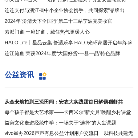
解？
连连支付与浙江省中小企业协会携手，共同探索“品牌出
海”的新机遇
2024年“汾清天下全国行”第二十三站宁波完美收官
素派门窗|一扇好窗，藏住热气更暖人心
HALO Life丨星品云集 舒适乐享 HALO光环家居开启年终盛
惠
连江鲍鱼 荣获2024年度“大国好货·一县一品”特色品牌
公益资讯
从金安航拍到三流田间：安农大实践团首日解锁稻虾共
养“活样本”
每个孩子都是大艺术家——卡西米尔“新文具”唤醒乡村课堂
的创意之光
益谦文化走进经纶中学：一场关于“选择”的人生课题
vivo举办2026声声有息公益计划用户交流日，以科技共建无