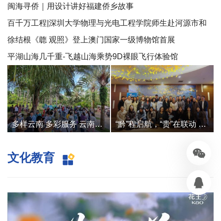
协同共进”暑期社会实践活动
闽海寻侨｜用设计讲好福建侨乡故事
百千万工程|深圳大学物理与光电工程学院师生赴河源市和
平县开展暑期科普公益夏令营活动
徐结根《聼 观照》登上澳门国家一级博物馆首展
平湖山海几千重-飞越山海乘势9D裸眼飞行体验馆
多样云南 多彩服务 云南文旅志愿服务开启“+”时代
“黔”程启航，“贵”在联动 ——贵州近邻五省市入境旅游联动宣传分享会圆满举办
文化教育