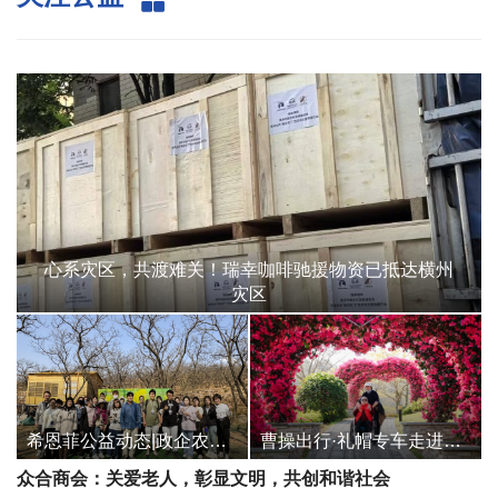
心系灾区，共渡难关！瑞幸咖啡驰援物资已抵达横州
灾区
希恩菲公益动态|政企农三方携手，为美丽乡村按下美颜键
曹操出行·礼帽专车走进东莞东城敬老院，助轮椅老人开启春日赏花之旅
众合商会：关爱老人，彰显文明，共创和谐社会