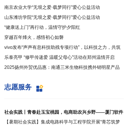
南京农业大学“无垠之爱·载梦同行”爱心公益活动
山东潍坊学院“无垠之爱·载梦同行”爱心公益活动
“健康送上门”再行动，温情守护夕阳红
穿越百年烽火，感悟初心如磐
vivo发布“声声有息科技助残专项行动”，以科技之力，共筑
无障碍未来
乐泰亮甲 “修甲传递爱 温暖父母心”活动在郑州温情开启
2025扬州外贸优品惠：南通三米生物科技携外销明星产品
首拓内需市场，惠企惠民双赢
志愿服务
社会实践丨青春赴玉宝桃园，电商助农兴乡野——厦门软件
职业技术学院暑期“三下乡”实践
【暑期社会实践】集成电路科学与工程学院开展“青芯筑梦