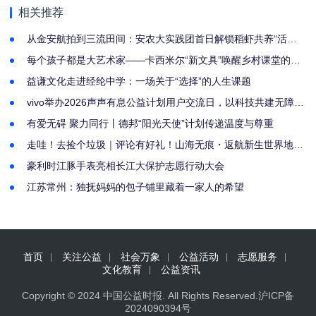
相关推荐
从金安航拍到三流田间：安农大实践团首日解锁稻虾共养“活样
本”
每个孩子都是大艺术家——卡西米尔“新文具”唤醒乡村课堂的创
意之光
益谦文化走进经纶中学：一场关于“选择”的人生课题
vivo举办2026声声有息公益计划用户交流日，以科技共建无障碍
生态
有爱无碍 聚力同行丨德邦“阳光天使”计划传递温度与尊重
走哇！去捡个垃圾｜评论有好礼！山海无痕・返航新生世界地球
日
豪利时江豚手表亮相长江大保护志愿行动大会
江苏常州：独抚妈妈的包子铺里藏着一家人的希望
首页
关注公益
社会万象
公益活动
志愿服务
文化教育
公益资讯
Copyright © 2024
中国公益时报
. All Rights Reserved.
沪ICP备
2024090394号