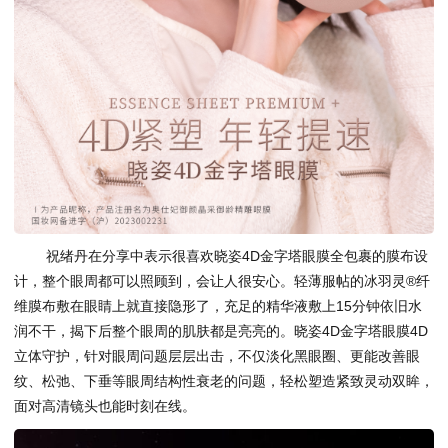
祝绪丹在分享中表示很喜欢晓姿4D金字塔眼膜全包裹的膜布设
计，整个眼周都可以照顾到，会让人很安心。轻薄服帖的冰羽灵®纤
维膜布敷在眼睛上就直接隐形了，充足的精华液敷上15分钟依旧水
润不干，揭下后整个眼周的肌肤都是亮亮的。晓姿4D金字塔眼膜4D
立体守护，针对眼周问题层层出击，不仅淡化黑眼圈、更能改善眼
纹、松弛、下垂等眼周结构性衰老的问题，轻松塑造紧致灵动双眸，
面对高清镜头也能时刻在线。