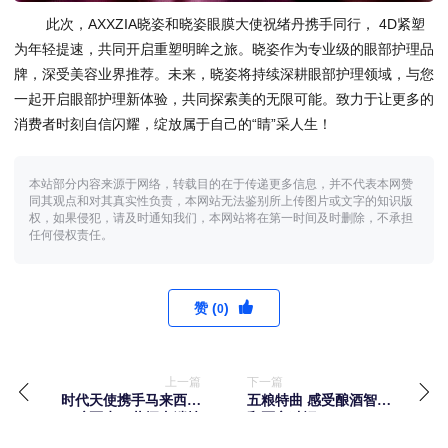
此次，AXXZIA晓姿和晓姿眼膜大使祝绪丹携手同行， 4D紧塑
为年轻提速，共同开启重塑明眸之旅。晓姿作为专业级的眼部护理品
牌，深受美容业界推荐。未来，晓姿将持续深耕眼部护理领域，与您
一起开启眼部护理新体验，共同探索美的无限可能。致力于让更多的
消费者时刻自信闪耀，绽放属于自己的“睛”采人生！
本站部分内容来源于网络，转载目的在于传递更多信息，并不代表本网赞
同其观点和对其真实性负责，本网站无法鉴别所上传图片或文字的知识版
权，如果侵犯，请及时通知我们，本网站将在第一时间及时删除，不承担
任何侵权责任。
赞 (
)
0
上一篇
下一篇
时代天使携手马来西亚
五粮特曲 感受酿酒智慧
口腔医生：共探尖端技
和匠心独运
术与诊所管理新知