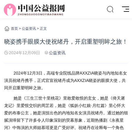
首页
>
公益资讯
> 正文
晓姿携手眼膜大使祝绪丹，开启重塑明眸之旅！
2024年12月09日
公益资讯
2024年12月3日，高端专业院线品牌AXXZIA晓姿与内地知名女
演员祝绪丹携手，正式官宣祝绪丹成为AXXZIA晓姿的眼膜大使，共
同开启重塑明眸之旅。
她是《三生三世十里桃花》里敢爱敢恨的玄女，她是《倚天屠
龙记》里爱恨交织的周芷若，她是《狐妖小红娘·月红篇》里心怀大
爱的布泰公主，她是演技出色的内地知名女演员祝绪丹。通过她的细
腻演绎留下了许多令人印象深刻的荧幕形象，近期热播剧《永夜星
河》中饰演的大师姐慕瑶更是广受好评。祝绪丹在诠释每一个角色