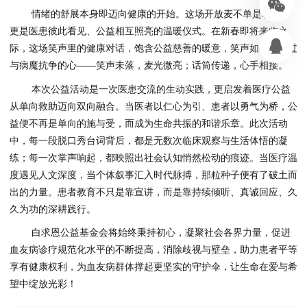
情绪的舒展本身即迈向健康的开始。这场开放麦不单是表达，
更是医患彼此看见、公益相互照亮的温暖仪式。在新春即将来临之
际，这场笑声里的健康对话，饱含公益慈善的暖意，笑声如春风拂过
与病魔抗争的心——笑声未落，麦光微亮；话筒传递，心手相接。
本次公益活动是一次医患交流的生动实践，更启发着医疗公益
从单向救助迈向双向融合。当医者以仁心为引、患者以勇气为桥，公
益便不再是单向的施与受，而成为生命共振的和谐乐章。此次活动
中，每一段脱口秀台词背后，都是无数次临床观察与生活体悟的凝
练；每一次掌声响起，都映照出社会认知悄然松动的痕迹。当医疗温
度遇见人文深度，当个体叙事汇入时代脉搏，那粒种子便有了破土而
出的力量。患者教育不只是靠宣讲，而是靠持续倾听、真诚回应、久
久为功的深耕践行。
白求恩公益基金会将始终秉持初心，凝聚社会各界力量，促进
血友病诊疗规范化水平的不断提高，消除歧视与壁垒，助力患者平等
享有健康权利，为血友病群体撑起更坚实的守护伞，让生命在爱与希
望中绽放光彩！