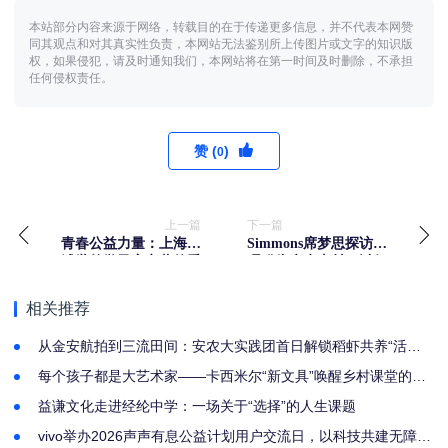
本站部分内容来源于网络，转载目的在于传递更多信息，并不代表本网赞
同其观点和对其真实性负责，本网站无法鉴别所上传图片或文字的知识版
权，如果侵犯，请及时通知我们，本网站将在第一时间及时删除，不承担
任何侵权责任。
赞 (
)
0
上一篇
下一篇
青春公益力量：上海青
Simmons席梦思探访大
浦世外学子童竞萱的爱
理猫头鹰生态村：以行
心之路
动诠释人与自然共生之
美
相关推荐
从金安航拍到三流田间：安农大实践团首日解锁稻虾共养“活样
本”
每个孩子都是大艺术家——卡西米尔“新文具”唤醒乡村课堂的创
意之光
益谦文化走进经纶中学：一场关于“选择”的人生课题
vivo举办2026声声有息公益计划用户交流日，以科技共建无障碍