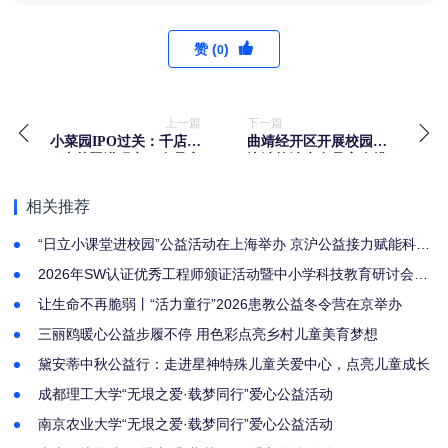
赞 (
)
0
上一篇
下一篇
小菜园IPO过关：千店扩
曲靖经开区开展校园周
张梦照进现实，食品安
边涉校涉生食品安全排
全隐忧待解？
查整治
相关推荐
“日立小课堂进校园”公益活动在上海举办 京沪公益接力赋能科学
教育，持续践行企业社会责任
2026年SW认证优秀工程师颁证活动暨中小学科技教育研讨会圆
满举办
让生命不再脆弱丨“活力童行”2026患教公益冬令营在京举办
三丽鸥暖心公益步履不停 用色彩点亮乡村儿童美育梦想
黛安蒂中秋公益行：走进星神特殊儿童关爱中心，点亮儿童成长
成都理工大学“无垠之爱·载梦同行”爱心公益活动
南京农业大学“无垠之爱·载梦同行”爱心公益活动