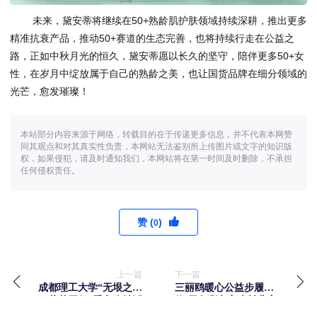
未来，黛安蒂将继续在50+熟龄肌护肤领域持续深耕，推出更多
精准抗衰产品，推动50+赛道的生态完善，也将持续行走在公益之
路，正如中秋月光的恒久，黛安蒂愿以长久的坚守，陪伴更多50+女
性，在岁月中绽放属于自己的熟龄之美，也让国货品牌在细分领域的
光芒，愈发璀璨！
本站部分内容来源于网络，转载目的在于传递更多信息，并不代表本网赞
同其观点和对其真实性负责，本网站无法鉴别所上传图片或文字的知识版
权，如果侵犯，请及时通知我们，本网站将在第一时间及时删除，不承担
任何侵权责任。
赞 (
)
0
上一篇
下一篇
成都理工大学“无垠之爱
三丽鸥暖心公益步履不
·载梦同行”爱心公益活
停 用色彩点亮乡村儿童
动
美育梦想