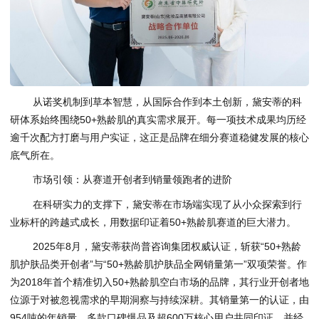
从诺奖机制到草本智慧，从国际合作到本土创新，黛安蒂的科
研体系始终围绕50+熟龄肌的真实需求展开。每一项技术成果均历经
逾千次配方打磨与用户实证，这正是品牌在细分赛道稳健发展的核心
底气所在。
市场引领：从赛道开创者到销量领跑者的进阶
在科研实力的支撑下，黛安蒂在市场端实现了从小众探索到行
业标杆的跨越式成长，用数据印证着50+熟龄肌赛道的巨大潜力。
2025年8月，黛安蒂获尚普咨询集团权威认证，斩获“50+熟龄
肌护肤品类开创者”与“50+熟龄肌护肤品全网销量第一”双项荣誉。作
为2018年首个精准切入50+熟龄肌空白市场的品牌，其行业开创者地
位源于对被忽视需求的早期洞察与持续深耕。其销量第一的认证，由
954吨的年销量、多款口碑爆品及超600万核心用户共同印证，并经