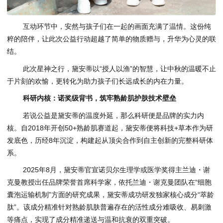
互动环节中，安然与孩子们在一起的画面充满了温情。这份纯
粹的陪伴，让此次公益行动超越了简单的物质赠与，升华为心灵的联
结。
此次星神之行，黛安蒂以“授人以渔”的智慧，让中秋的温暖不止
于片刻的欢愉，更转化为助力孩子们长远成长的内在力量。
科研内核：诺奖级背书，筑牢熟龄肌护肤技术壁垒
若说公益是黛安蒂的温度外延，那么科研便是品牌的实力内
核。自2018年开创50+熟龄肌赛道起，黛安蒂便将科技+草本作为研
发底色，历经8年沉淀，构建起从顶尖合作到自主创新的完整科研体
系。
2025年8月，黛安蒂官宣诺贝尔生理学或医学奖得主兰迪・谢
克曼教授出任品牌荣誉首席科学家，依托兰迪・谢克曼团队在“细胞
囊泡运输机制”方面的研究成果，黛安蒂成功研发独家核心成分“萃龄
肽”。该成分精准针对熟龄肌肤普遍存在的活性成分难吸收、易刺激
等痛点，实现了成分精准递送与温和抗衰的双重突破。