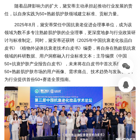
随着品牌影响力的扩大，黛安蒂主动承担起推动行业发展的责
任，以自身实践为50+熟龄肌护肤领域建立标准、贡献力量。
2025年8月，黛安蒂荣任中国抗衰老促进会理事单位，成为该
领域为数不多专注熟龄肌护肤的企业理事，更深度地参与行业政策研
讨与标准制定。同时，黛安蒂还获聘《2025年中国抗衰老化妆品白
皮书》《植物外泌体抗衰老技术白皮书》编委，将自身在熟龄肌抗衰
领域的科研数据、用户洞察融入行业标准文本；主导编撰《中国
50+抗衰护肤产业报告白皮书》，未来将在白皮书中首次系统梳理
50+熟龄肌护肤市场的用户画像、需求痛点、技术趋势与发展机遇，
为行业提供首份50+赛道全景指南。