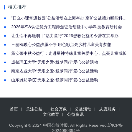
相关推荐
“日立小课堂进校园”公益活动在上海举办 京沪公益接力赋能科学
教育，持续践行企业社会责任
2026年SW认证优秀工程师颁证活动暨中小学科技教育研讨会圆
满举办
让生命不再脆弱丨“活力童行”2026患教公益冬令营在京举办
三丽鸥暖心公益步履不停 用色彩点亮乡村儿童美育梦想
黛安蒂中秋公益行：走进星神特殊儿童关爱中心，点亮儿童成长
成都理工大学“无垠之爱·载梦同行”爱心公益活动
南京农业大学“无垠之爱·载梦同行”爱心公益活动
山东潍坊学院“无垠之爱·载梦同行”爱心公益活动
首页
关注公益
社会万象
公益活动
志愿服务
文化教育
公益资讯
Copyright © 2024
中国公益时报
. All Rights Reserved.
沪ICP备
2024090394号